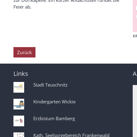
zur Dorfkapelle. Ein kurzer Andachtsteil rundet die
Feier ab.
KA
Zurück
Links
A
Stadt Teuschnitz
Kindergarten Wickie
Erzbistum Bamberg
Kath. Seelsorgebereich Frankenwald