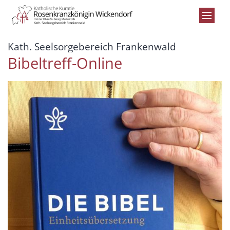
Zum Inhalt springen
:
Kath. Seelsorgebereich Frankenwald
Bibeltreff-Online