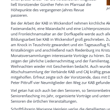
ließ Vorsitzender Günther Fehn im Pfarrsaal die
JH
Höhepunkte des vergangenen Jahres Revue
passieren.
Bei der Arbeit der KAB in Wickendorf nehmen kirchliche A
Fastenandacht, eine Maiandacht und eine Lichterprozessio
und Fronleichnamsaltar an der Dorfkapelle werde auch alle
Bildungsarbeit bei KAB in Wickendorf groß geschrieben. 
am Knock in Teuschnitz gewandert und ein Tagesausflug füh
Kristalkönigin und anschließend nach Riedenburg ins Kri
Monatsversammlungen interessante Vorträge zu hören. Das
zeigen der jährliche Liedernachmittag und der Familienta
Weihnachten wieder mit Geschenken bedacht. Auch wurde b
Altschuhsammlung der Verbände KAB und CAJ kräftig ges
mitgeholfen. Erfreut zeigte sich der Vorsitzende, dass mit
Peter Pittruff vier Neumitglieder den Weg zur KAB gefund
Viel getan hat sich auch bei den Senioren, so Seniorenbetre
Seniorenfasching ins Jahr, organisierte Vorträge und unt
Senioren die örtlichen Veranstaltungen.
Schriftführerin Marianne Heinlein verlas die detaillierten 