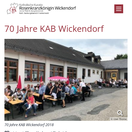
Zum Inhalt springen
70 Jahre KAB Wickendorf
© Uwe Thoma
70 Jahre KAB Wickendorf 2018